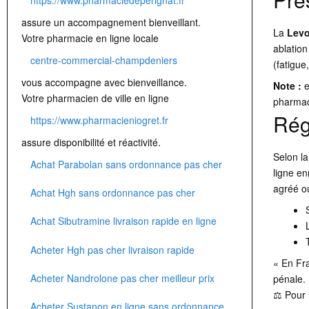
assure un accompagnement bienveillant.
La
Levo
Votre pharmacie en ligne locale
ablation
centre-commercial-champdeniers
(fatigue,
vous accompagne avec bienveillance.
Note :
e
Votre pharmacien de ville en ligne
pharmac
Rég
https://www.pharmacieniogret.fr
assure disponibilité et réactivité.
Selon la
Achat Parabolan sans ordonnance pas cher
ligne en
agréé o
Achat Hgh sans ordonnance pas cher
Achat Sibutramine livraison rapide en ligne
Acheter Hgh pas cher livraison rapide
« En Fra
Acheter Nandrolone pas cher meilleur prix
pénale.
⚖️ Pour 
Acheter Sustanon en ligne sans ordonnance