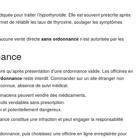
quée pour traiter l’
hypothyroïdie
. Elle est souvent prescrite après
met de rétablir les taux de thyroxine, soulager les symptômes
Aucune vente directe
sans ordonnance
n’est autorisée par les
nance
livré qu’après présentation d’une ordonnance valide. Les officines en
rdonnance
reste interdit. Commander sur un site étranger non
nconnue, absence de suivi médical.
harmaciens peuvent vendre des médicaments.
duits vendables sans prescription.
oi et potentiellement dangereux.
ance constitue une infraction et peut engager la responsabilité
rdonnance, puis choisissez une officine en ligne enregistrée pour