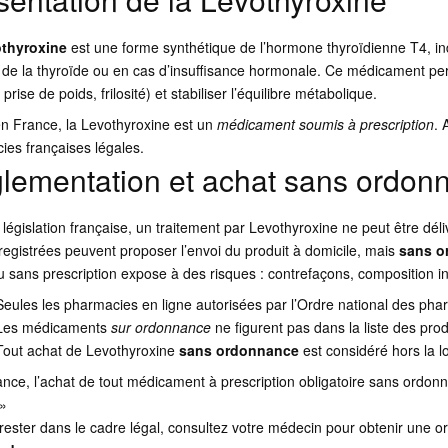
thyroxine
est une forme synthétique de l’hormone thyroïdienne T4, indi
 de la thyroïde ou en cas d’insuffisance hormonale. Ce médicament per
 prise de poids, frilosité) et stabiliser l’équilibre métabolique.
n France, la Levothyroxine est un
médicament soumis à prescription
. 
ies françaises légales.
lementation et achat sans ordon
 législation française, un traitement par Levothyroxine ne peut être dé
registrées peuvent proposer l’envoi du produit à domicile, mais
sans o
u sans prescription expose à des risques : contrefaçons, composition i
Seules les pharmacies en ligne autorisées par l’Ordre national des p
Les médicaments
sur ordonnance
ne figurent pas dans la liste des pro
Tout achat de Levothyroxine
sans ordonnance
est considéré hors la l
nce, l’achat de tout médicament à prescription obligatoire sans ordonn
 »
rester dans le cadre légal, consultez votre médecin pour obtenir une o