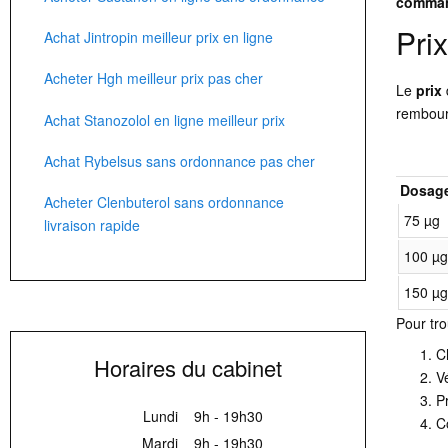
comma
Pri
Achat Jintropin meilleur prix en ligne
Acheter Hgh meilleur prix pas cher
Le
prix
rembour
Achat Stanozolol en ligne meilleur prix
Achat Rybelsus sans ordonnance pas cher
Dosag
Acheter Clenbuterol sans ordonnance
75 µg
livraison rapide
100 µ
150 µ
Pour tr
C
Horaires du cabinet
V
P
Lundi
9h - 19h30
C
Mardi
9h - 19h30