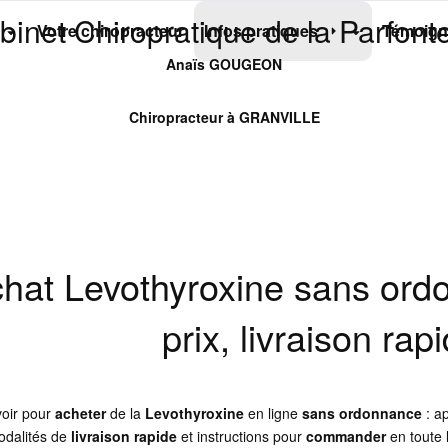
binet Chiropratique de la Parfonte
Votre chiropracteur
Infos pratiques
Témoign
Anaïs GOUGEON
Chiropracteur à GRANVILLE
hat Levothyroxine sans ordo
prix, livraison rap
voir pour
acheter
de la
Levothyroxine
en ligne
sans ordonnance
: a
odalités de
livraison rapide
et instructions pour
commander
en toute l