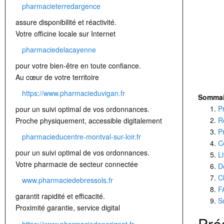
pharmacieterredargence
assure disponibilité et réactivité.
Votre officine locale sur Internet
pharmaciedelacayenne
pour votre bien-être en toute confiance.
Au cœur de votre territoire
https://www.pharmacieduvigan.fr
Sommai
P
pour un suivi optimal de vos ordonnances.
R
Proche physiquement, accessible digitalement
P
pharmacieducentre-montval-sur-loir.fr
C
pour un suivi optimal de vos ordonnances.
L
Votre pharmacie de secteur connectée
D
C
www.pharmaciedebressols.fr
F
garantit rapidité et efficacité.
So
Proximité garantie, service digital
Pré
https://www.pharmaciedeperignat.fr