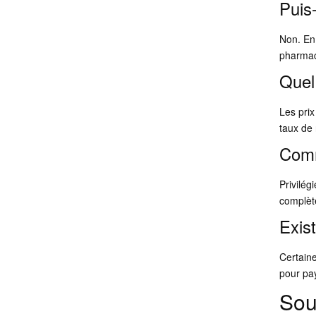
Puis
Non. En
pharmaci
Quel 
Les pri
taux de
Comm
Privilég
complèt
Exis
Certaine
pour pa
Sour