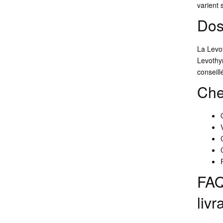
varient 
Dos
La Levo
Levothy
conseill
Che
FAQ
livr