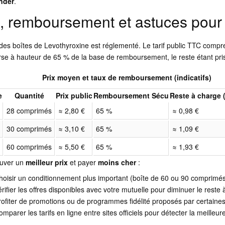
nder
.
x, remboursement et astuces pour
des boîtes de Levothyroxine est réglementé. Le tarif public TTC comprend
se à hauteur de 65 % de la base de remboursement, le reste étant pri
Prix moyen et taux de remboursement (indicatifs)
e
Quantité
Prix public
Remboursement Sécu
Reste à charge 
28 comprimés
≈ 2,80 €
65 %
≈ 0,98 €
g
30 comprimés
≈ 3,10 €
65 %
≈ 1,09 €
g
60 comprimés
≈ 5,50 €
65 %
≈ 1,93 €
ouver un
meilleur prix
et payer
moins cher
:
hoisir un conditionnement plus important (boîte de 60 ou 90 comprimés
érifier les offres disponibles avec votre mutuelle pour diminuer le reste
rofiter de promotions ou de programmes fidélité proposés par certaine
omparer les tarifs en ligne entre sites officiels pour détecter la meilleure