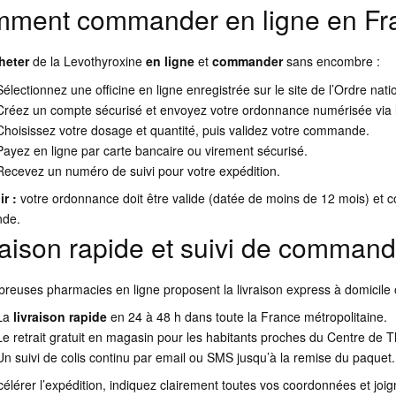
ment commander en ligne en Fr
heter
de la Levothyroxine
en ligne
et
commander
sans encombre :
Sélectionnez une officine en ligne enregistrée sur le site de l’Ordre na
Créez un compte sécurisé et envoyez votre ordonnance numérisée via l
Choisissez votre dosage et quantité, puis validez votre commande.
Payez en ligne par carte bancaire ou virement sécurisé.
Recevez un numéro de suivi pour votre expédition.
r :
votre ordonnance doit être valide (datée de moins de 12 mois) et c
de.
raison rapide et suivi de comman
euses pharmacies en ligne proposent la livraison express à domicile o
La
livraison rapide
en 24 à 48 h dans toute la France métropolitaine.
Le retrait gratuit en magasin pour les habitants proches du Centre de T
Un suivi de colis continu par email ou SMS jusqu’à la remise du paquet.
élérer l’expédition, indiquez clairement toutes vos coordonnées et joig