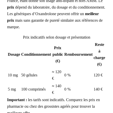
France, étant donné son usage anti-dopant et hors AMM. Le
prix
dépend du laboratoire, du dosage et du conditionnement.
Les génériques d’Oxandrolone peuvent offrir un
meilleur
prix
mais sans garantie de pureté similaire aux références de
marque.
Prix indicatifs selon dosage et présentation
Reste
Prix
à
Dosage
Conditionnement
public
Remboursement
charge
(€)
(€)
≈ 120
10 mg
50 gélules
0 %
120 €
€
≈ 140
5 mg
100 comprimés
0 %
140 €
€
Important :
les tarifs sont indicatifs. Comparez les prix en
pharmacie ou chez des grossistes agréés pour trouver la
meilleure offre
.