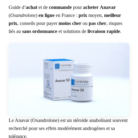
Symptômes traités
Remboursements
Guide d’
achat
et de
commande
pour
acheter
Anavar
(
Oxandrolone
)
en ligne
en France :
prix
moyen,
meilleur
Liens utiles
prix
, conseils pour payer
moins cher
ou
pas cher
, risques
liés au
sans ordonnance
et solutions de
livraison rapide
.
Le Anavar (Oxandrolone) est un stéroïde anabolisant souvent
recherché pour ses effets modérément androgènes et sa
tolérance.