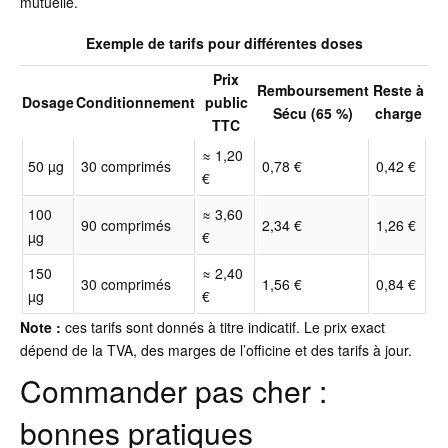
mutuelle.
Exemple de tarifs pour différentes doses
Prix
Remboursement
Reste à
Dosage
Conditionnement
public
Sécu (65 %)
charge
TTC
≈ 1,20
50 µg
30 comprimés
0,78 €
0,42 €
€
100
≈ 3,60
90 comprimés
2,34 €
1,26 €
µg
€
150
≈ 2,40
30 comprimés
1,56 €
0,84 €
µg
€
Note :
ces tarifs sont donnés à titre indicatif. Le prix exact
dépend de la TVA, des marges de l’officine et des tarifs à jour.
Commander pas cher :
bonnes pratiques