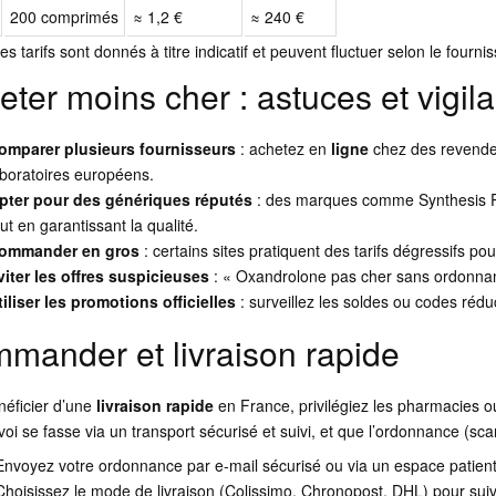
200 comprimés
≈ 1,2 €
≈ 240 €
es tarifs sont donnés à titre indicatif et peuvent fluctuer selon le fournis
eter moins cher : astuces et vigil
omparer plusieurs fournisseurs
: achetez en
ligne
chez des revendeu
aboratoires européens.
pter pour des génériques réputés
: des marques comme Synthesis P
out en garantissant la qualité.
ommander en gros
: certains sites pratiquent des tarifs dégressifs pou
viter les offres suspicieuses
: « Oxandrolone pas cher sans ordonnanc
tiliser les promotions officielles
: surveillez les soldes ou codes réduc 
mander et livraison rapide
néficier d’une
livraison rapide
en France, privilégiez les pharmacies ou 
voi se fasse via un transport sécurisé et suivi, et que l’ordonnance (s
Envoyez votre ordonnance par e-mail sécurisé ou via un espace patient
Choisissez le mode de livraison (Colissimo, Chronopost, DHL) pour suivr