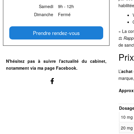
habilitée
Samedi
9h - 12h
Dimanche
Fermé
« La com
Prendre rendez-vous
⚖️
Rappe
de sanc
Pri
N'hésitez pas à suivre l'actualité du cabinet,
notamment via ma page Facebook.
L’
achat
marque, 
Approxi
Dosag
10 mg
20 mg