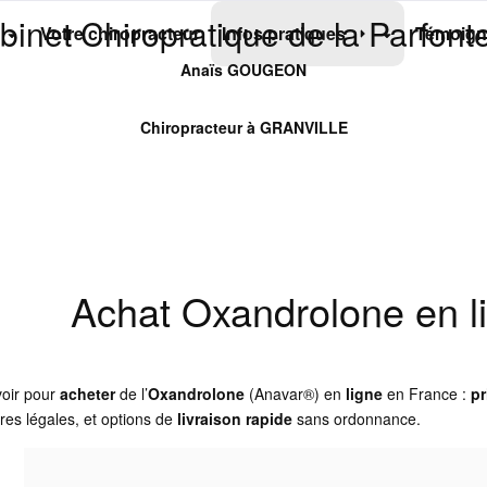
binet Chiropratique de la Parfonte
Votre chiropracteur
Infos pratiques
Témoign
Anaïs GOUGEON
Chiropracteur à GRANVILLE
Achat Oxandrolone en li
voir pour
acheter
de l’
Oxandrolone
(Anavar®) en
ligne
en France :
pr
res légales, et options de
livraison rapide
sans ordonnance.