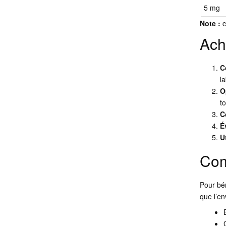
5 mg
Note :
c
Ach
C
l
O
t
C
É
U
Com
Pour bé
que l’en