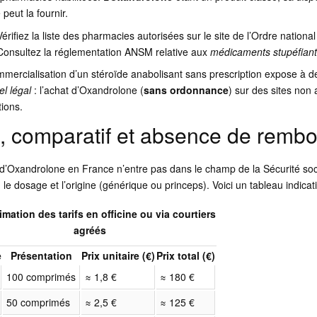
 peut la fournir.
Vérifiez la liste des pharmacies autorisées sur le site de l’Ordre nation
Consultez la réglementation ANSM relative aux
médicaments stupéfian
mercialisation d’un stéroïde anabolisant sans prescription expose à d
l légal
: l’achat d’Oxandrolone (
sans ordonnance
) sur des sites non 
tions.
x, comparatif et absence de remb
d’Oxandrolone en France n’entre pas dans le champ de la Sécurité soc
le dosage et l’origine (générique ou princeps). Voici un tableau indicat
mation des tarifs en officine ou via courtiers
agréés
e
Présentation
Prix unitaire (€)
Prix total (€)
100 comprimés
≈ 1,8 €
≈ 180 €
50 comprimés
≈ 2,5 €
≈ 125 €