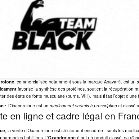
rolone
, commercialisée notamment sous la marque Anavar®, est un
s
icament
favorise la synthèse des protéines, soutient la récupération mus
iter des états de fonte musculaire (burns, VIH), mais il fait l’objet d’u
on :
l’Oxandrolone est un
médicament soumis à prescription
et classé s
te en ligne et cadre légal en Fran
nce
, la vente d’Oxandrolone est strictement encadrée : seuls les médi
pharmacies habilitées. L’
Oxandrolone
étant un produit classé, sa
disp