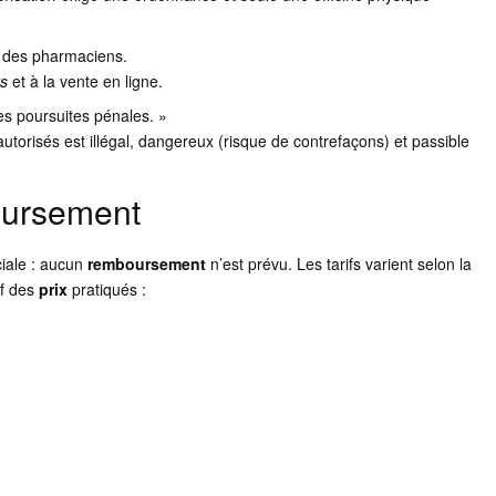
al des pharmaciens.
ts
et à la vente en ligne.
es poursuites pénales. »
autorisés est illégal, dangereux (risque de contrefaçons) et passible
oursement
iale : aucun
remboursement
n’est prévu. Les tarifs varient selon la
if des
prix
pratiqués :