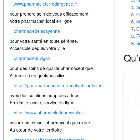
www.pharmacieterredargence.fr
A
pour prendre soin de vous efficacement.
C
Votre pharmacien local en ligne
M
C
pharmaciedelacayenne
F
pour votre santé en toute sérénité.
So
Accessible depuis votre ville
Qu’
pharmacieduvigan
pour des soins de qualité pharmaceutique.
À domicile en quelques clics
https://pharmacieducentre-montval-sur-loir.fr
avec des solutions adaptées à tous.
Proximité locale, service en ligne
https://www.pharmaciedebressols.fr
assure un conseil pharmaceutique expert.
Au cœur de votre territoire
https://www.pharmaciedeperignat.fr