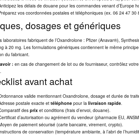
Anticipez les délais de douane pour les commandes venant d’Europe ho
Préparez vos coordonnées postales et téléphoniques (ex. 06 24 47 30 8
ques, dosages et génériques
rs laboratoires fabriquent de l’Oxandrolone : Pfizer (Anavar®), Synthe
g à 20 mg. Les formulations génériques contiennent le même principe actif
on du fabricant.
avoir :
en cas de changement de lot ou de fournisseur, contrôlez votre r
.
cklist avant achat
Ordonnance valide mentionnant Oxandrolone, dosage et durée de trait
Adresse postale exacte et
téléphone
pour la
livraison rapide
.
Comparatif des
prix
et conditions (frais d’envoi, douane).
Certificat d’autorisation ou agrément du vendeur (pharmacie EU, ANSM
Moyen de paiement sécurisé (carte bancaire, virement, crypto).
Instructions de conservation (température ambiante, à l’abri de l’humidit