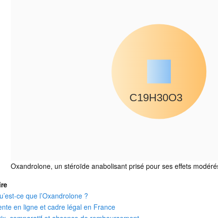
C19H30O3
Oxandrolone, un stéroïde anabolisant prisé pour ses effets modérés 
re
u’est-ce que l’Oxandrolone ?
ente en ligne et cadre légal en France
rix, comparatif et absence de remboursement