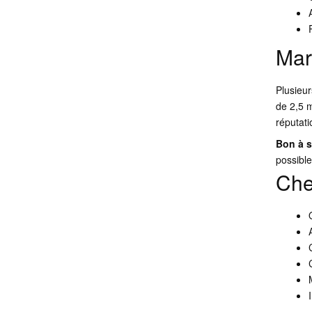
Mar
Plusieu
de 2,5 m
réputati
Bon à s
possible
Che