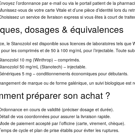
Envoyez l’ordonnance par e-mail ou via le portail patient de la pharmaci
Munissez-vous de votre carte Vitale et d’une pièce d’identité lors du retr
Choisissez un service de livraison express si vous êtes à court de trait
ques, dosages & équivalences
ce, le Stanozolol est disponible sous licences de laboratoires tels qu
pour les comprimés et de 50 à 100 mg/mL pour l’injectable. Toute subs
Stanozolol 10 mg (Winthrop) – comprimés.
Stanozolol 50 mg/mL (Stanotech) – injectable.
Génériques 5 mg – conditionnements économiques pour débutants.
hangement de marque ou de forme galénique, un suivi biologique est 
ment préparer son achat ?
Ordonnance en cours de validité (préciser dosage et durée).
Détail de vos coordonnées pour assurer la livraison rapide.
Mode de paiement accepté par l’officine (carte, virement, chèque).
Temps de cycle et plan de prise établis pour éviter les ruptures.