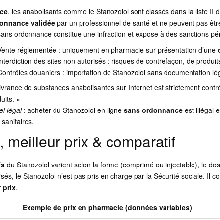
nce
, les anabolisants comme le Stanozolol sont classés dans la liste II
onnance validée
par un professionnel de santé et ne peuvent pas êt
sans ordonnance constitue une infraction et expose à des sanctions pé
Vente réglementée : uniquement en pharmacie sur présentation d’une
Interdiction des sites non autorisés : risques de contrefaçon, de produi
Contrôles douaniers : importation de Stanozolol sans documentation léga
ivrance de substances anabolisantes sur Internet est strictement contrôl
uits. »
l légal
: acheter du Stanozolol en ligne
sans ordonnance
est illégal
sanitaires.
, meilleur prix & comparatif
fs
du Stanozolol varient selon la forme (comprimé ou injectable), le dos
és, le Stanozolol n’est pas pris en charge par la Sécurité sociale. Il c
r prix
.
Exemple de prix en pharmacie (données variables)