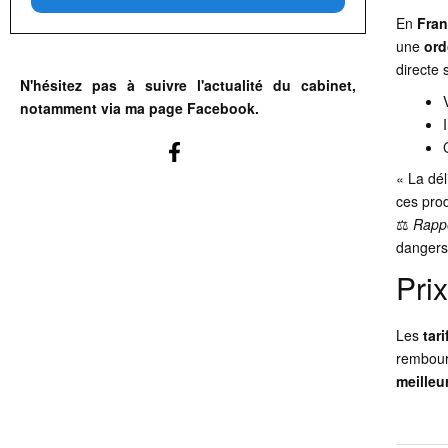
En
Fra
une
ord
directe 
N'hésitez pas à suivre l'actualité du cabinet,
notamment via ma page Facebook.
« La dél
ces prod
⚖️
Rappe
dangers 
Prix
Les
tari
rembours
meilleu