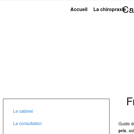
Ca
Accueil
La chiropraxie
F
Le cabinet
La consultation
Guide d
prix
, a