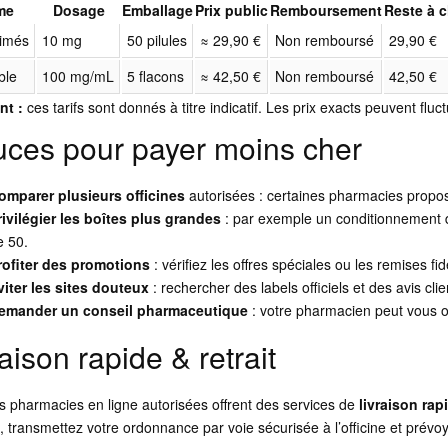
me
Dosage
Emballage
Prix public
Remboursement
Reste à 
imés
10 mg
50 pilules
≈ 29,90 €
Non remboursé
29,90 €
ble
100 mg/mL
5 flacons
≈ 42,50 €
Non remboursé
42,50 €
nt :
ces tarifs sont donnés à titre indicatif. Les prix exacts peuvent fluctu
uces pour payer moins cher
omparer plusieurs officines
autorisées : certaines pharmacies propose
rivilégier les boîtes plus grandes
: par exemple un conditionnement d
e 50.
rofiter des promotions
: vérifiez les offres spéciales ou les remises fid
viter les sites douteux
: rechercher des labels officiels et des avis cl
emander un conseil pharmaceutique
: votre pharmacien peut vous or
aison rapide & retrait
s pharmacies en ligne autorisées offrent des services de
livraison rap
, transmettez votre ordonnance par voie sécurisée à l’officine et prévoy