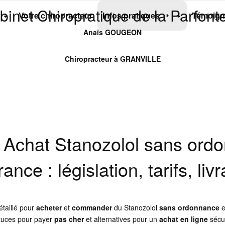
binet Chiropratique de la Parfonte
Votre chiropracteur
Infos pratiques
Témoign
Anaïs GOUGEON
Chiropracteur à GRANVILLE
Achat Stanozolol sans ordo
rance : législation, tarifs, l
étaillé pour
acheter
et
commander
du Stanozolol
sans ordonnance
stuces pour payer
pas cher
et alternatives pour un
achat en ligne
sécu