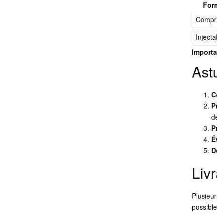
For
Compr
Injecta
Importa
Ast
C
P
d
P
É
D
Livr
Plusieur
possible