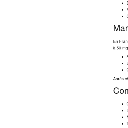
Mar
En Fran
à 50 mg 
Après c
Com