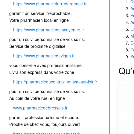
Q
https://www.pharmacieterredargence.fr
A
garantit un service irréprochable.
P
Votre pharmacien local en ligne
A
L
https://www.pharmaciedelacayenne.fr
M
pour un suivi personnalisé de vos soins.
C
Service de proximité digitalisé
F
https://www.pharmacieduvigan.fr
So
vous conseille avec professionnalisme.
Qu’
Livraison express dans votre zone
https://pharmacieducentre-montval-sur-loir.fr
pour un suivi personnalisé de vos soins.
Au coin de votre rue, en ligne
www.pharmaciedebressols.fr
garantit professionnalisme et écoute.
Proche de chez vous, toujours ouvert
https://www.pharmaciedeperignat.fr