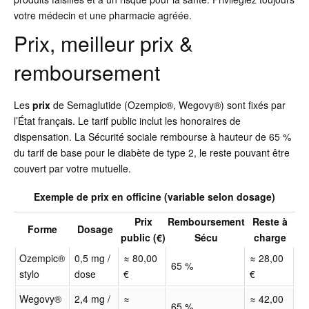
votre médecin et une pharmacie agréée.
Prix, meilleur prix &
remboursement
Les
prix
de Semaglutide (Ozempic®, Wegovy®) sont fixés par
l’État français. Le tarif public inclut les honoraires de
dispensation. La Sécurité sociale rembourse à hauteur de 65 %
du tarif de base pour le diabète de type 2, le reste pouvant être
couvert par votre mutuelle.
Exemple de prix en officine (variable selon dosage)
Prix
Remboursement
Reste à
Forme
Dosage
public (€)
Sécu
charge
Ozempic®
0,5 mg /
≈ 80,00
≈ 28,00
65 %
stylo
dose
€
€
Wegovy®
2,4 mg /
≈
≈ 42,00
65 %