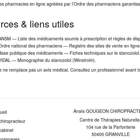
es pharmacies en ligne agréées par l’Ordre des pharmaciens garantissent 
rces & liens utiles
ANSM — Liste des médicaments soumis à prescription et règles de dis
Ordre national des pharmaciens — Registre des sites de vente en ligne 
Base publique des médicaments — Fiches techniques sur le stanozolol
VIDAL — Monographie du stanozolol (Winstrol®).
e ne remplace pas un avis médical. Consultez un professionnel avant t
Anaïs GOUGEON CHIROPRACT
ueil
Centre de Thérapies Naturelle
chiropracteur
104 rue de la Parfonterie
cabinet
50400
GRANVILLE
moignages