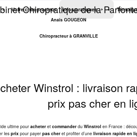
binet Chiropratique de la Parfonte
Votre chiropracteur
Infos pratiques
Témoign
Anaïs GOUGEON
Chiropracteur à GRANVILLE
cheter Winstrol : livraison 
prix pas cher en l
uide ultime pour
acheter
et
commander
du
Winstrol
en France : décou
r les
prix
pour payer
pas cher
et profiter d’une
livraison rapide
en l