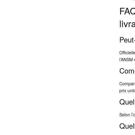
FAQ
livr
Peut
Officiel
l’ANSM e
Comm
Comparez
prix uni
Quel 
Selon l’
Quel