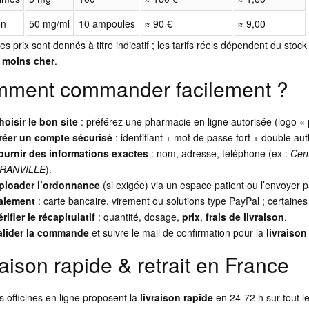
on
50 mg/ml
10 ampoules
≈ 90 €
≈ 9,00
es prix sont donnés à titre indicatif ; les tarifs réels dépendent du sto
l
moins cher
.
ment commander facilement ?
hoisir le bon site
: préférez une pharmacie en ligne autorisée (logo « 
réer un compte sécurisé
: identifiant + mot de passe fort + double auth
ournir des informations exactes
: nom, adresse, téléphone (ex :
Cent
RANVILLE
).
ploader l’ordonnance
(si exigée) via un espace patient ou l’envoyer p
aiement
: carte bancaire, virement ou solutions type PayPal ; certaines
érifier le récapitulatif
: quantité, dosage,
prix
,
frais de livraison
.
alider la commande
et suivre le mail de confirmation pour la
livraison
raison rapide & retrait en France
s officines en ligne proposent la
livraison rapide
en 24-72 h sur tout le