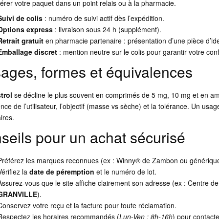
érer votre paquet dans un point relais ou à la pharmacie.
Suivi de colis
: numéro de suivi actif dès l’expédition.
Options express
: livraison sous 24 h (supplément).
Retrait gratuit
en pharmacie partenaire : présentation d’une pièce d’ide
Emballage discret
: mention neutre sur le colis pour garantir votre confi
ages, formes et équivalences
trol
se décline le plus souvent en comprimés de 5 mg, 10 mg et en amp
ence de l’utilisateur, l’objectif (masse vs sèche) et la tolérance. Un usag
ires.
seils pour un achat sécurisé
Préférez les marques reconnues (ex : Winny® de Zambon ou génériqu
Vérifiez la
date de péremption
et le numéro de lot.
Assurez-vous que le site affiche clairement son adresse (ex : Centre d
GRANVILLE
).
Conservez votre reçu et la facture pour toute réclamation.
Respectez les horaires recommandés (
Lun-Ven : 8h-16h
) pour contacte