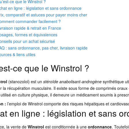
u’est-ce que le Winstrol ?
chat en ligne : législation et sans ordonnance
rix, comparatif et astuces pour payer moins cher
omment commander facilement ?
ivraison rapide & retrait en France
osages, formes et équivalences
onseils pour un achat sécurisé
AQ : sans ordonnance, pas cher, livraison rapide
ources & liens utiles
est-ce que le Winstrol ?
trol
(stanozolol) est un
stéroïde anabolisant-androgène
synthétique uti
r la récupération musculaire. Il existe sous forme de comprimés oraux 
utilisé en culture physique, il demeure un médicament soumis à prescri
on :
l’emploi de Winstrol comporte des risques hépatiques et cardiova
at en ligne : législation et sans 
ce, la vente de
Winstrol
est conditionnée à une
ordonnance
. Toutefo