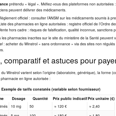
ance
prétendu « légal ». Méfiez-vous des plateformes non autorisées :
iens peuvent délivrer des médicaments.
Règlement officiel : consulter l’ANSM sur les médicaments soumis à pres
Liste des pharmacies en ligne autorisées : registre officiel de l’Ordre 
Vente hors cadre : risques de falsification, qualité inconnue, sanctions 
s les pharmacies inscrites sur le site du ministère de la Santé peuve
el
: acheter du Winstrol « sans ordonnance » via des sites non régulés 
es.
x, comparatif et astuces pour paye
x
du Winstrol varient selon l’origine (laboratoire, générique), la forme (c
n pharmacie en ligne autorisée :
Exemple de tarifs constatés (variable selon fournisseur)
me
Dosage
Quantité
Prix public indicatif
Prix unitaire (€)
imés
10 mg
50
≈ 120 €
≈ 2,40
imés
5 mg
100
≈ 180 €
≈ 1,80