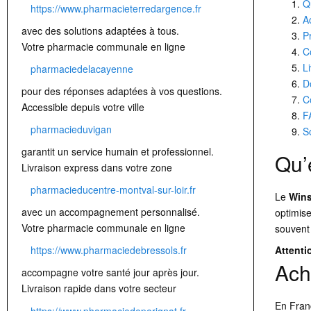
Q
https://www.pharmacieterredargence.fr
A
avec des solutions adaptées à tous.
P
Votre pharmacie communale en ligne
C
L
pharmaciedelacayenne
D
pour des réponses adaptées à vos questions.
C
Accessible depuis votre ville
F
pharmacieduvigan
S
garantit un service humain et professionnel.
Qu’
Livraison express dans votre zone
pharmacieducentre-montval-sur-loir.fr
Le
Wins
avec un accompagnement personnalisé.
optimise
Votre pharmacie communale en ligne
souvent 
Attenti
https://www.pharmaciedebressols.fr
Ach
accompagne votre santé jour après jour.
Livraison rapide dans votre secteur
En Fran
https://www.pharmaciedeperignat.fr