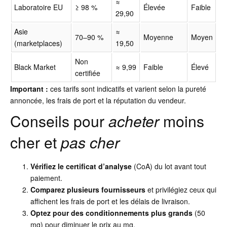
≈
Laboratoire EU
≥ 98 %
Élevée
Faible
29,90
Asie
≈
70–90 %
Moyenne
Moyen
(marketplaces)
19,50
Non
Black Market
≈ 9,99
Faible
Élevé
certifiée
Important :
ces tarifs sont indicatifs et varient selon la pureté
annoncée, les frais de port et la réputation du vendeur.
Conseils pour
acheter
moins
cher et
pas cher
Vérifiez le certificat d’analyse
(CoA) du lot avant tout
paiement.
Comparez plusieurs fournisseurs
et privilégiez ceux qui
affichent les frais de port et les délais de livraison.
Optez pour des conditionnements plus grands
(50
mg) pour diminuer le prix au mg.