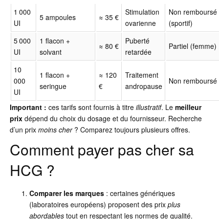
1 000
Stimulation
Non remboursé
5 ampoules
≈ 35 €
UI
ovarienne
(sportif)
5 000
1 flacon +
Puberté
≈ 80 €
Partiel (femme)
UI
solvant
retardée
10
1 flacon +
≈ 120
Traitement
000
Non remboursé
seringue
€
andropause
UI
Important :
ces tarifs sont fournis à titre
illustratif
. Le
meilleur
prix
dépend du choix du dosage et du fournisseur. Recherche
d’un prix
moins cher
? Comparez toujours plusieurs offres.
Comment payer pas cher sa
HCG ?
Comparer les marques
: certaines génériques
(laboratoires européens) proposent des prix
plus
abordables
tout en respectant les normes de qualité.