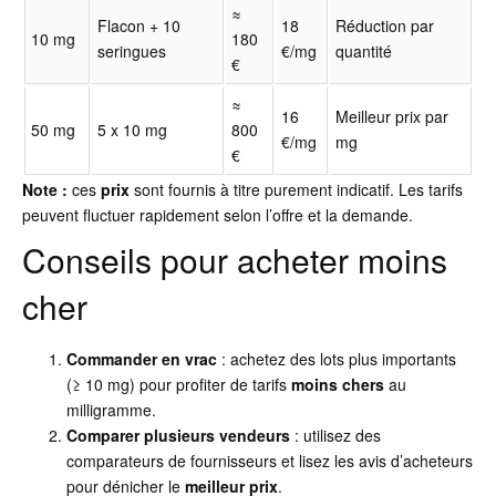
≈
Flacon + 10
18
Réduction par
10 mg
180
seringues
€/mg
quantité
€
≈
16
Meilleur prix par
50 mg
5 x 10 mg
800
€/mg
mg
€
Note :
ces
prix
sont fournis à titre purement indicatif. Les tarifs
peuvent fluctuer rapidement selon l’offre et la demande.
Conseils pour acheter moins
cher
Commander en vrac
: achetez des lots plus importants
(≥ 10 mg) pour profiter de tarifs
moins chers
au
milligramme.
Comparer plusieurs vendeurs
: utilisez des
comparateurs de fournisseurs et lisez les avis d’acheteurs
pour dénicher le
meilleur prix
.