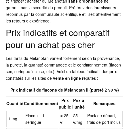
⚖️
Rappel
: acheter du Melanotan
sans ordonnance
ne
garantit pas la sécurité du produit. Préférez des fournisseurs
reconnus par la communauté scientifique et lisez attentivement
les retours d’expérience.
Prix indicatifs et comparatif
pour un achat pas cher
Les tarifs du Melanotan varient fortement selon la provenance,
la pureté, la quantité commandée et le conditionnement (flacon
sec, seringue incluse, etc.). Voici un tableau indicatif des
prix
constatés sur les sites de
vente en ligne
réputés :
Prix indicatif de flacons de Melanotan II (pureté ≥ 98 %)
Prix
Prix à
Quantité
Conditionnement
Remarques
public
l’unité
Flacon + 1
≈ 25
25
Pack de départ,
1 mg
seringue
€
€/mg
frais de port inclus