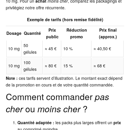
10 mg. Pour un
achat
moins cher
, comparez les packagings et
privilégiez notre offre récurrente.
Exemple de tarifs (hors remise fidélité)
Prix
Réduction
Prix final
Dosage
Quantité
public
promo
(approx.)
50
10 mg
≈ 45 €
10 %
≈ 40,50 €
gélules
100
10 mg
≈ 80 €
15 %
≈ 68 €
gélules
Note :
ces tarifs servent d’illustration. Le montant exact dépend
de la promotion en cours et de votre quantité commandée.
Comment commander
pas
cher
ou
moins cher
?
Quantité adaptée :
les packs plus larges offrent un
prix
au comprimé moindre.