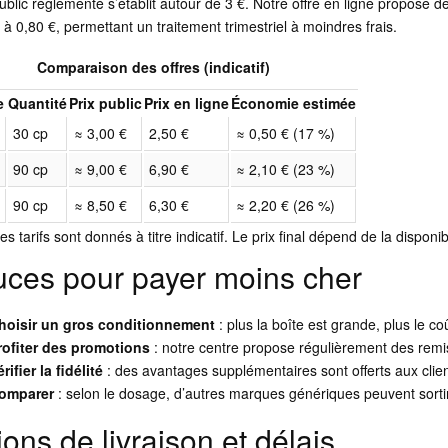
 public réglementé s’établit autour de 3 €. Notre offre en ligne propose 
r à 0,80 €, permettant un traitement trimestriel à moindres frais.
Comparaison des offres (indicatif)
e
Quantité
Prix public
Prix en ligne
Économie estimée
g
30 cp
≈ 3,00 €
2,50 €
≈ 0,50 € (17 %)
g
90 cp
≈ 9,00 €
6,90 €
≈ 2,10 € (23 %)
90 cp
≈ 8,50 €
6,30 €
≈ 2,20 € (26 %)
es tarifs sont donnés à titre indicatif. Le prix final dépend de la dispon
uces pour payer moins cher
hoisir un gros conditionnement
: plus la boîte est grande, plus le co
rofiter des promotions
: notre centre propose régulièrement des rem
rifier la fidélité
: des avantages supplémentaires sont offerts aux clien
omparer
: selon le dosage, d’autres marques génériques peuvent sort
ons de livraison et délais