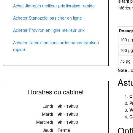
le tarif
Achat Jintropin meilleur prix livraison rapide
inférieu
Acheter Stanozolol pas cher en ligne
Acheter Proviron en ligne meilleur prix
Dosag
100 µ
Acheter Tamoxifen sans ordonnance livraison
rapide
100 µ
75 µg
Note :
c
Ast
Horaires du cabinet
C
P
Lundi
9h - 19h30
Vé
Mardi
9h - 19h30
C
Mercredi
9h - 19h30
Opti
Jeudi
Fermé