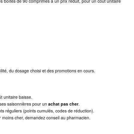
des boîtes de 90 comprimés à un prix réduit, pour un coût unitaire
ibilité, du dosage choisi et des promotions en cours.
ût unitaire baisse.
ises saisonnières pour un
achat pas cher
.
ts réguliers (points cumulés, codes de réduction).
ir moins cher, demandez conseil au pharmacien.