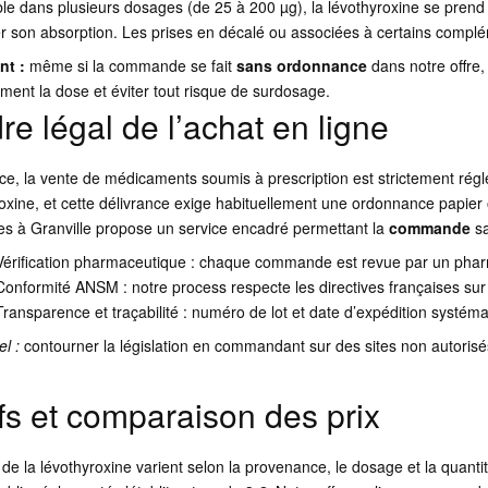
le dans plusieurs dosages (de 25 à 200 µg), la lévothyroxine se prend 
r son absorption. Les prises en décalé ou associées à certains complé
nt :
même si la commande se fait
sans ordonnance
dans notre offre,
ment la dose et éviter tout risque de surdosage.
re légal de l’achat en ligne
ce, la vente de médicaments soumis à prescription est strictement régl
oxine, et cette délivrance exige habituellement une ordonnance papier 
les à Granville propose un service encadré permettant la
commande
sa
Vérification pharmaceutique : chaque commande est revue par un pha
Conformité ANSM : notre process respecte les directives françaises su
Transparence et traçabilité : numéro de lot et date d’expédition syst
l :
contourner la législation en commandant sur des sites non autorisés
ifs et comparaison des prix
 de la lévothyroxine varient selon la provenance, le dosage et la quan