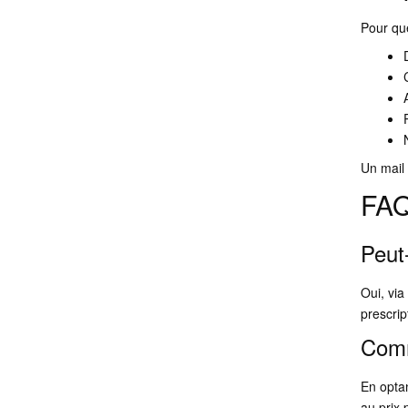
Pour qu
Un mail 
FA
Peut
Oui, via
prescrip
Comm
En optan
au prix 