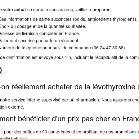
e votre
achat
se déroule sans accroc, veillez à préparer :
Des informations de santé succinctes (poids, antécédents thyroïdiens).
Choix du dosage et de la quantité souhaitée.
Adresse de livraison complète en France.
Paiement sécurisé par carte ou virement.
Numéro de téléphone pour suivi de commande (06 24 47 30 88).
de confirmation est envoyé sous 1 h, incluant le récapitulatif de la co
Q
-on réellement acheter de la lévothyroxin
 notre service interne supervisé par un pharmacien. Nous assurons une 
tion externe.
ent bénéficier d’un prix pas cher en Fran
t pour des boîtes de 90 comprimés et en profitant de nos promotions pon
public habituel.