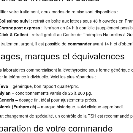
iliter votre traitement, deux modes de remise sont disponibles :
Colissimo suivi
: retrait en boîte aux lettres sous 48 h ouvrées en Fra
Chronopost express
: livraison en 24 h à domicile (supplément possib
Click & Collect
: retrait gratuit au Centre de Thérapies Naturelles à Gra
traitement urgent, il est possible de
commander
avant 14 h et d’obten
ages, marques et équivalences
rs laboratoires commercialisent la lévothyroxine sous forme générique 
er la tolérance individuelle. Voici les plus répandus :
Teva
– générique, bon rapport qualité/prix.
Mylan
– conditionnements variés de 25 à 200 µg.
Generis
– dosage fin, idéal pour ajustements précis.
Merck (Euthyrox®)
– marque historique, suivi clinique approfondi.
out changement de spécialité, un contrôle de la TSH est recommandé po
paration de votre commande