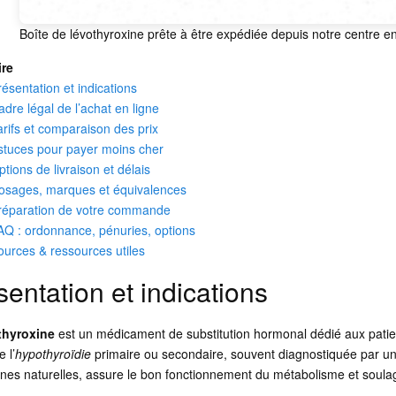
Boîte de lévothyroxine prête à être expédiée depuis notre centre e
re
résentation et indications
adre légal de l’achat en ligne
arifs et comparaison des prix
stuces pour payer moins cher
ptions de livraison et délais
osages, marques et équivalences
réparation de votre commande
AQ : ordonnance, pénuries, options
ources & ressources utiles
sentation et indications
thyroxine
est un médicament de substitution hormonal dédié aux patien
 l’
hypothyroïdie
primaire ou secondaire, souvent diagnostiquée par u
es naturelles, assure le bon fonctionnement du métabolisme et soulage la