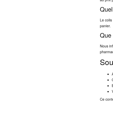
Quel 
Le colis
panier.
Que f
Nous in
pharmac
Sou
Ce conte