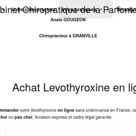
binet Chiropratique de la Parfonte
Votre chiropracteur
Infos pratiques
Témoign
Anaïs GOUGEON
Chiropracteur à GRANVILLE
Achat Levothyroxine en l
ommander
votre lévothyroxine
en ligne
sans ordonnance en France, ce gu
cher
ou
pas cher
, livraison express et cadre légal garantie.