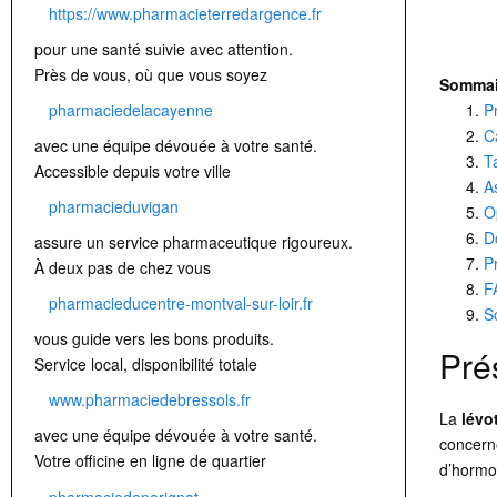
https://www.pharmacieterredargence.fr
pour une santé suivie avec attention.
Près de vous, où que vous soyez
Sommai
P
pharmaciedelacayenne
C
avec une équipe dévouée à votre santé.
T
Accessible depuis votre ville
A
pharmacieduvigan
O
D
assure un service pharmaceutique rigoureux.
P
À deux pas de chez vous
F
pharmacieducentre-montval-sur-loir.fr
S
vous guide vers les bons produits.
Pré
Service local, disponibilité totale
www.pharmaciedebressols.fr
La
lévo
avec une équipe dévouée à votre santé.
concerne
Votre officine en ligne de quartier
d’hormon
pharmaciedeperignat