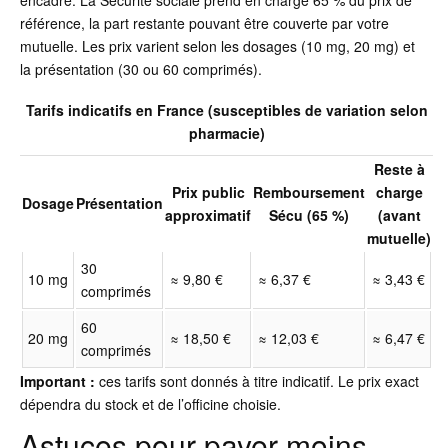
encadré. La Sécurité sociale prend en charge 65 % du prix de
référence, la part restante pouvant être couverte par votre
mutuelle. Les prix varient selon les dosages (10 mg, 20 mg) et
la présentation (30 ou 60 comprimés).
Tarifs indicatifs en France (susceptibles de variation selon
pharmacie)
Reste à
Prix public
Remboursement
charge
Dosage
Présentation
approximatif
Sécu (65 %)
(avant
mutuelle)
30
10 mg
≈ 9,80 €
≈ 6,37 €
≈ 3,43 €
comprimés
60
20 mg
≈ 18,50 €
≈ 12,03 €
≈ 6,47 €
comprimés
Important :
ces tarifs sont donnés à titre indicatif. Le prix exact
dépendra du stock et de l’officine choisie.
Astuces pour payer moins