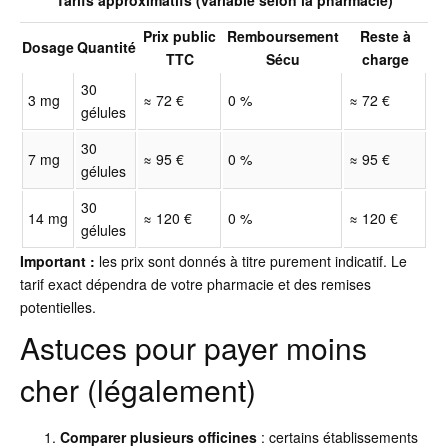
Prix public
Remboursement
Reste à
Dosage
Quantité
TTC
Sécu
charge
30
3 mg
≈ 72 €
0 %
≈ 72 €
gélules
30
7 mg
≈ 95 €
0 %
≈ 95 €
gélules
30
14 mg
≈ 120 €
0 %
≈ 120 €
gélules
Important :
les prix sont donnés à titre purement indicatif. Le
tarif exact dépendra de votre pharmacie et des remises
potentielles.
Astuces pour payer moins
cher (légalement)
Comparer plusieurs officines
: certains établissements