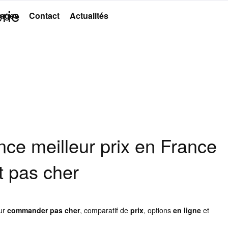
rie
ages
Contact
Actualités
ce meilleur prix en France
t pas cher
our
commander
pas cher
, comparatif de
prix
, options
en ligne
et