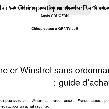
binet Chiropratique de la Parfonte
Votre chiropracteur
Infos pratiques
Témoign
Anaïs GOUGEON
Chiropracteur à GRANVILLE
eter Winstrol sans ordonnan
: guide d’acha
voir pour
acheter
du Winstrol sans ordonnance en France : astuces p
s légaux pour un
achat
sécurisé.