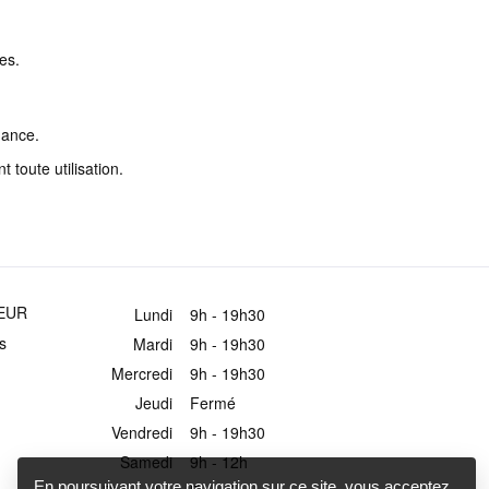
es.
nance.
toute utilisation.
EUR
Lundi
9h - 19h30
s
Mardi
9h - 19h30
Mercredi
9h - 19h30
Jeudi
Fermé
Vendredi
9h - 19h30
Samedi
9h - 12h
En poursuivant votre navigation sur ce site, vous acceptez