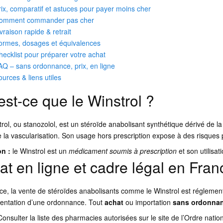
rix, comparatif et astuces pour payer moins cher
omment commander pas cher
ivraison rapide & retrait
ormes, dosages et équivalences
hecklist pour préparer votre achat
AQ – sans ordonnance, prix, en ligne
ources & liens utiles
est-ce que le Winstrol ?
rol, ou stanozolol, est un stéroïde anabolisant synthétique dérivé de la 
 la vascularisation. Son usage hors prescription expose à des risques 
on :
le Winstrol est un
médicament soumis à prescription
et son utilisat
at en ligne et cadre légal en Fran
e, la vente de stéroïdes anabolisants comme le Winstrol est réglement
sentation d’une ordonnance. Tout
achat
ou importation
sans ordonna
Consulter la liste des pharmacies autorisées sur le site de l’Ordre nati