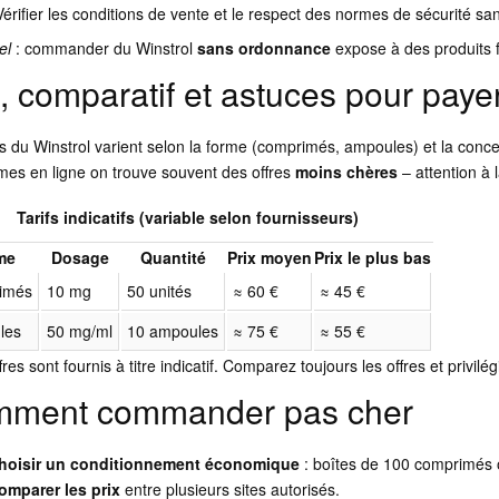
Vérifier les conditions de vente et le respect des normes de sécurité san
el
: commander du Winstrol
sans ordonnance
expose à des produits f
x, comparatif et astuces pour paye
fs du Winstrol varient selon la forme (comprimés, ampoules) et la conce
rmes en ligne on trouve souvent des offres
moins chères
– attention à la
Tarifs indicatifs (variable selon fournisseurs)
me
Dosage
Quantité
Prix moyen
Prix le plus bas
imés
10 mg
50 unités
≈ 60 €
≈ 45 €
les
50 mg/ml
10 ampoules
≈ 75 €
≈ 55 €
fres sont fournis à titre indicatif. Comparez toujours les offres et privil
ment commander pas cher
hoisir un conditionnement économique
: boîtes de 100 comprimés
omparer les prix
entre plusieurs sites autorisés.