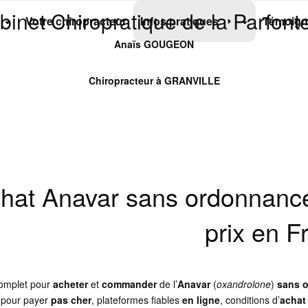
binet Chiropratique de la Parfonte
Votre chiropracteur
Infos pratiques
Témoign
Anaïs GOUGEON
Chiropracteur à GRANVILLE
hat Anavar sans ordonnance
prix en F
omplet pour
acheter
et
commander
de l’
Anavar
(
oxandrolone
)
sans 
 pour payer
pas cher
, plateformes fiables
en ligne
, conditions d’
achat