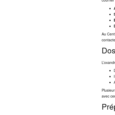
courrier
Au Cent
contact
Dos
L’oxand
Plusieur
avec cer
Pré