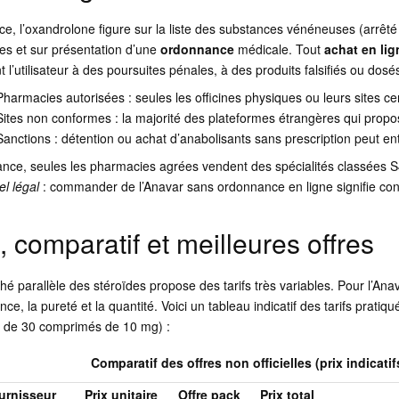
e, l’oxandrolone figure sur la liste des substances vénéneuses (arrêt
es et sur présentation d’une
ordonnance
médicale. Tout
achat en li
 l’utilisateur à des poursuites pénales, à des produits falsifiés ou dosé
Pharmacies autorisées : seules les officines physiques ou leurs sites c
Sites non conformes : la majorité des plateformes étrangères qui propo
Sanctions : détention ou achat d’anabolisants sans prescription peut en
ance, seules les pharmacies agrées vendent des spécialités classées 
l légal
: commander de l’Anavar sans ordonnance en ligne signifie conto
, comparatif et meilleures offres
é parallèle des stéroïdes propose des tarifs très variables. Pour l’Anav
ce, la pureté et la quantité. Voici un tableau indicatif des tarifs pratiqu
e de 30 comprimés de 10 mg) :
Comparatif des offres non officielles (prix indicatif
urnisseur
Prix unitaire
Offre pack
Prix total