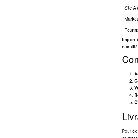
Site A
Market
Fourni
Importa
quantit
Com
A
C
V
R
C
Liv
Pour
c