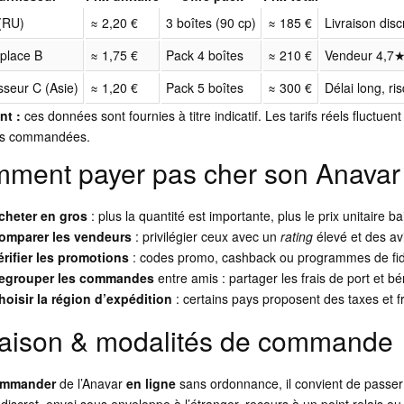
 (RU)
≈ 2,20 €
3 boîtes (90 cp)
≈ 185 €
Livraison disc
place B
≈ 1,75 €
Pack 4 boîtes
≈ 210 €
Vendeur 4,7★ 
sseur C (Asie)
≈ 1,20 €
Pack 5 boîtes
≈ 300 €
Délai long, ri
nt :
ces données sont fournies à titre indicatif. Les tarifs réels fluctuen
és commandées.
ment payer pas cher son Anavar
cheter en gros
: plus la quantité est importante, plus le prix unitaire
omparer les vendeurs
: privilégier ceux avec un
rating
élevé et des avi
érifier les promotions
: codes promo, cashback ou programmes de fidé
egrouper les commandes
entre amis : partager les frais de port et bén
hoisir la région d’expédition
: certains pays proposent des taxes et f
raison & modalités de commande
ommander
de l’Anavar
en ligne
sans ordonnance, il convient de passer