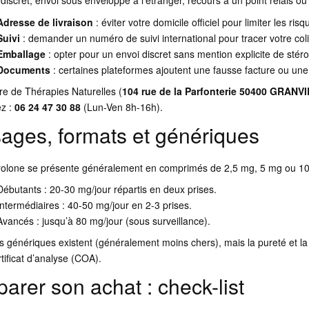
 discret, envoi sous enveloppe à l’étranger, recours à un point relais o
Adresse de livraison
: éviter votre domicile officiel pour limiter les ris
Suivi
: demander un numéro de suivi international pour tracer votre coli
Emballage
: opter pour un envoi discret sans mention explicite de stéro
Documents
: certaines plateformes ajoutent une fausse facture ou un
re de Thérapies Naturelles (
104 rue de la Parfonterie 50400 GRANV
ez :
06 24 47 30 88
(Lun-Ven 8h-16h).
ages, formats et génériques
rolone se présente généralement en comprimés de 2,5 mg, 5 mg ou 10 mg
Débutants : 20-30 mg/jour répartis en deux prises.
Intermédiaires : 40-50 mg/jour en 2-3 prises.
Avancés : jusqu’à 80 mg/jour (sous surveillance).
s génériques existent (généralement moins chers), mais la pureté et la q
tificat d’analyse (COA).
parer son achat : check-list