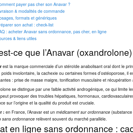
omment payer pas cher son Anavar ?
ivraison & modalités de commande
osages, formats et génériques
réparer son achat : check-list
AQ : acheter Anavar sans ordonnance, pas cher, en ligne
ources & liens utiles
est-ce que l’Anavar (oxandrolone)
r
est la marque commerciale d’un stéroïde anabolisant oral dont le princi
 poids involontaire, la cachexie ou certaines formes d’ostéoporose, il
antes : prise de masse maigre, tonification musculaire et récupération
olone se distingue par une faible activité androgénique, ce qui limite l
 peut provoquer des troubles hépatiques, hormonaux, cardiovasculaire
nce sur l’origine et la qualité du produit est cruciale.
r :
en France, l’Anavar est un
médicament sur ordonnance
(substance 
e
sans ordonnance
relèvent souvent du marché parallèle.
at en ligne sans ordonnance : cad