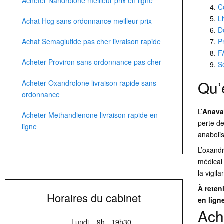
Acheter Nandrolone meilleur prix en ligne
C
L
Achat Hcg sans ordonnance meilleur prix
D
P
Achat Semaglutide pas cher livraison rapide
F
Acheter Proviron sans ordonnance pas cher
S
Qu’
Acheter Oxandrolone livraison rapide sans
ordonnance
L’
Anava
Acheter Methandienone livraison rapide en
perte de
ligne
anabolis
L’oxandr
médical
la vigila
À reteni
Horaires du cabinet
en lign
Ach
Lundi
9h - 19h30