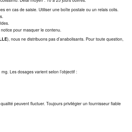
u colissimo. Délai moyen : 10 à 25 jours ouvrés.
ques en cas de saisie. Utiliser une boîte postale ou un relais colis.
s.
ïdes.
e notice pour masquer le contenu.
ILLE
), nous ne distribuons pas d’anabolisants. Pour toute question,
. Les dosages varient selon l’objectif :
ualité peuvent fluctuer. Toujours privilégier un fournisseur fiable