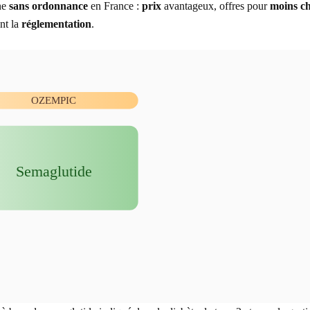
ne
sans ordonnance
en France :
prix
avantageux, offres pour
moins c
Liens utiles
nt la
réglementation
.
OZEMPIC
Semaglutide