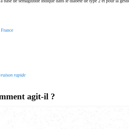
à base de semaglutide indiqué dans le diabète de type 2 et pour la gesti
 France
ivraison rapide
mment agit-il ?