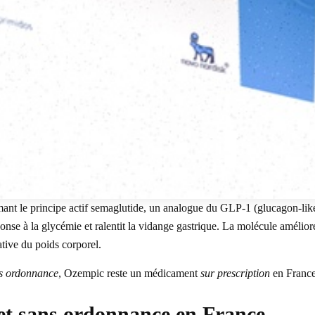
t le principe actif semaglutide, un analogue du GLP-1 (glucagon-like 
éponse à la glycémie et ralentit la vidange gastrique. La molécule amélio
ative du poids corporel.
s ordonnance
, Ozempic reste un médicament
sur prescription
en France
e et sans ordonnance en France