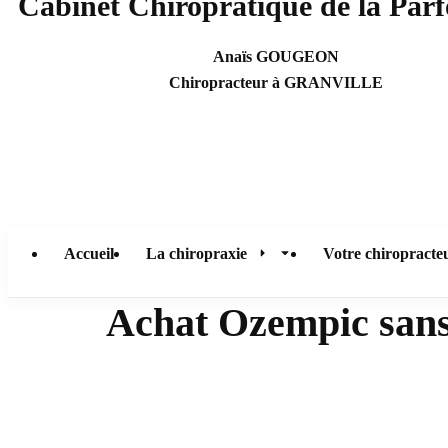
Cabinet Chiropratique de la Parf
Anaïs GOUGEON
Chiropracteur à GRANVILLE
Accueil
La chiropraxie
Votre chiropracte
Achat Ozempic sans 
Présentation
Patients
Prévention