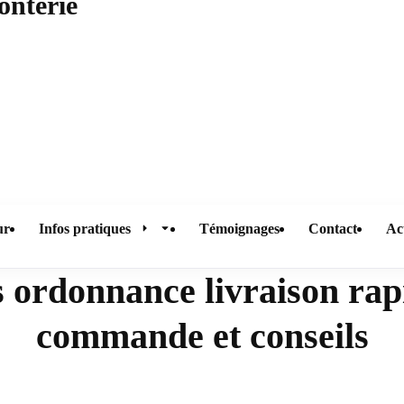
onterie
ur
Infos pratiques
Témoignages
Contact
Ac
ordonnance livraison rapi
Le cabinet
commande et conseils
La consultation
Remboursements