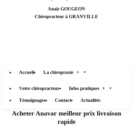
Anaïs GOUGEON
Chiropracteur à GRANVILLE
Accueil
La chiropraxie
Votre chiropracteur
Infos pratiques
Présentation
Témoignages
Contact
Actualités
Patients
Le cabinet
Acheter Anavar meilleur prix livraison
Prévention
rapide
La consultation