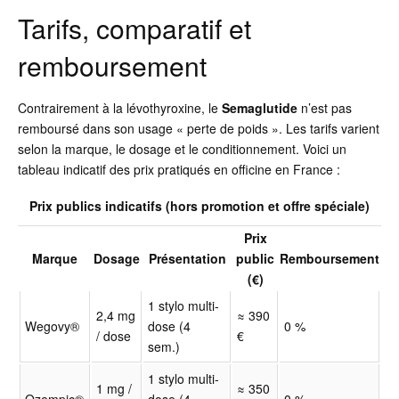
Tarifs, comparatif et
remboursement
Contrairement à la lévothyroxine, le
Semaglutide
n’est pas
remboursé dans son usage « perte de poids ». Les tarifs varient
selon la marque, le dosage et le conditionnement. Voici un
tableau indicatif des prix pratiqués en officine en France :
Prix publics indicatifs (hors promotion et offre spéciale)
Prix
Marque
Dosage
Présentation
public
Remboursement
(€)
1 stylo multi-
2,4 mg
≈ 390
Wegovy®
dose (4
0 %
/ dose
€
sem.)
1 stylo multi-
1 mg /
≈ 350
Ozempic®
dose (4
0 %