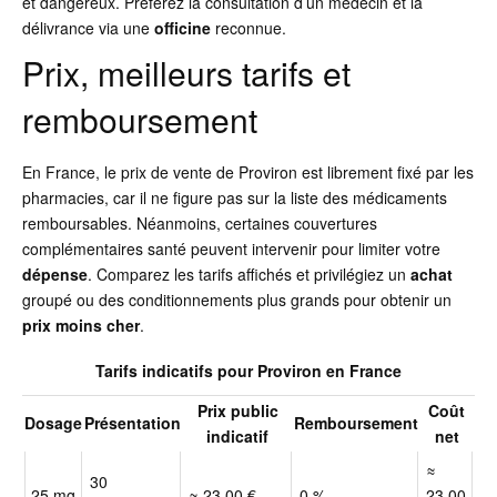
et dangereux. Préférez la consultation d’un médecin et la
délivrance via une
officine
reconnue.
Prix, meilleurs tarifs et
remboursement
En France, le prix de vente de Proviron est librement fixé par les
pharmacies, car il ne figure pas sur la liste des médicaments
remboursables. Néanmoins, certaines couvertures
complémentaires santé peuvent intervenir pour limiter votre
dépense
. Comparez les tarifs affichés et privilégiez un
achat
groupé ou des conditionnements plus grands pour obtenir un
prix
moins cher
.
Tarifs indicatifs pour Proviron en France
Prix public
Coût
Dosage
Présentation
Remboursement
indicatif
net
≈
30
25 mg
≈ 23,00 €
0 %
23,00