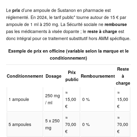
Le
prix
d’une ampoule de Sustanon en pharmacie est
réglementé. En 2024, le tarif public* tourne autour de 15 € par
ampoule de 1 ml à 250 mg. La Sécurité sociale ne
rembourse
pas les médicaments à visée dopante ; le
reste à charge
est
donc intégral pour ce traitement substitutif hors AMM spécifique.
Exemple de prix en officine (variable selon la marque et le
conditionnement)
Reste
Prix
Conditionnement
Dosage
Remboursement
à
public
charge
≈
≈
250 mg
1 ampoule
15,00
0 %
15,00
/ ml
€
€
≈
≈
5 x 250
5 ampoules
70,00
0 %
70,00
mg
€
€